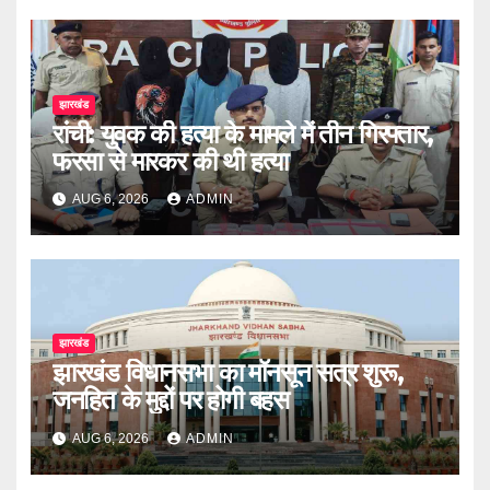
झारखंड
रांची: युवक की हत्या के मामले में तीन गिरफ्तार,
फरसा से मारकर की थी हत्या
AUG 6, 2026
ADMIN
झारखंड
झारखंड विधानसभा का मॉनसून सत्र शुरू,
जनहित के मुद्दों पर होगी बहस
AUG 6, 2026
ADMIN