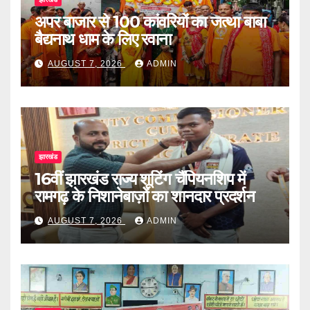
अपर बाजार से 100 कांवरियों का जत्था बाबा
बैद्यनाथ धाम के लिए रवाना
AUGUST 7, 2026
ADMIN
झारखंड
16वीं झारखंड राज्य शूटिंग चैंपियनशिप में
रामगढ़ के निशानेबाज़ों का शानदार प्रदर्शन
AUGUST 7, 2026
ADMIN