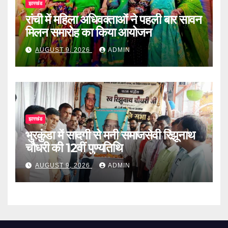
झारखंड
रांची में महिला अधिवक्ताओं ने पहली बार सावन
मिलन समारोह का किया आयोजन
AUGUST 9, 2026
ADMIN
झारखंड
भुरकुंडा में सादगी से मनी समाजसेवी रिझूनाथ
चौधरी की 12वीं पुण्यतिथि
AUGUST 9, 2026
ADMIN