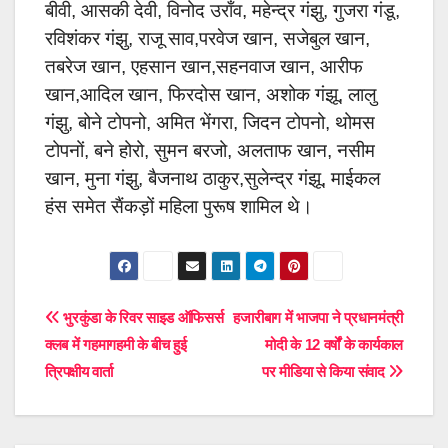
बीवी, आसकी देवी, विनोद उराँव, महेन्द्र गंझु, गुजरा गंडू,
रविशंकर गंझु, राजू साव,परवेज खान, सजेबुल खान,
तबरेज खान, एहसान खान,सहनवाज खान, आरीफ
खान,आदिल खान, फिरदोस खान, अशोक गंझू, लालु
गंझु, बोने टोपनो, अमित भेंगरा, जिदन टोपनो, थोमस
टोप‌नों, बने होरो, सुमन बरजो, अलताफ खान, नसीम
खान, मुना गंझु, बैजनाथ ठाकुर,सुलेन्द्र गंझू, माईकल
हंस समेत सैंकड़ों महिला पुरूष शामिल थे।
Post
भुरकुंडा के रिवर साइड ऑफिसर्स
हजारीबाग में भाजपा ने प्रधानमंत्री
क्लब में गहमागहमी के बीच हुई
मोदी के 12 वर्षों के कार्यकाल
navigation
त्रिपक्षीय वार्ता
पर मीडिया से किया संवाद