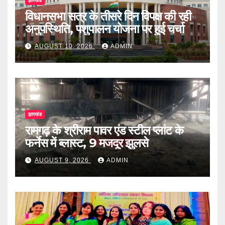
झारखंड
विधानसभा सत्र के तीसरे दिन विपक्ष की रही
अनुपस्थिति, पशुपालन योजना पर हुई चर्चा
AUGUST 10, 2026
ADMIN
झारखंड
रामगढ़ के श्रीराम पावर एंड स्टील प्लांट के
फर्नेस में ब्लास्ट, 9 मजदूर झुलसे
AUGUST 9, 2026
ADMIN