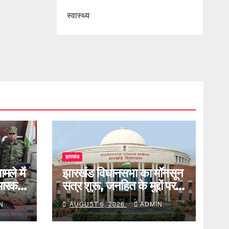
स्वास्थ्य
झारखंड
मले में
झारखंड विधानसभा का मॉनसून
 मारकर
सत्र शुरू, जनहित के मुद्दों पर
होगी बहस
N
AUGUST 6, 2026
ADMIN