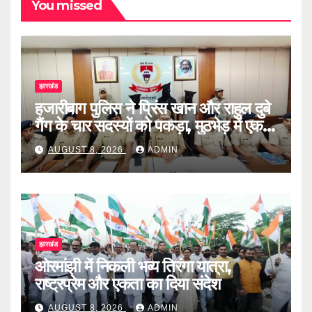
You missed
झारखंड
हजारीबाग पुलिस ने प्रिंस खान और राहुल दुबे
गैंग के चार सदस्यों को पकड़ा, मुठभेड़ में एक
घायल
AUGUST 8, 2026
ADMIN
झारखंड
ओरमांझी में निकली भव्य तिरंगा यात्रा,
राष्ट्रप्रेम और एकता का दिया संदेश
AUGUST 8, 2026
ADMIN