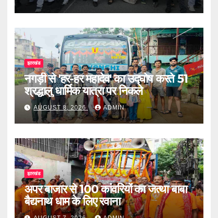
झारखंड
नगड़ी से 'हर-हर महादेव' का उद्घोष करते 51
श्रद्धालु धार्मिक यात्रा पर निकले
AUGUST 8, 2026
ADMIN
झारखंड
अपर बाजार से 100 कांवरियों का जत्था बाबा
बैद्यनाथ धाम के लिए रवाना