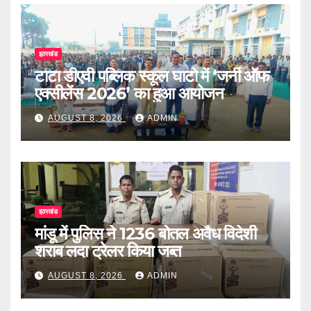
झारखंड
टाटा डीएवी पब्लिक स्कूल घाटो में ‘जर्नी ऑफ
एक्सीलेंस 2026’ का हुआ आयोजन
AUGUST 8, 2026
ADMIN
झारखंड
मांडू में पुलिस ने 1236 बोतल अवैध विदेशी
शराब लदा ट्रेलर किया जब्त
AUGUST 8, 2026
ADMIN