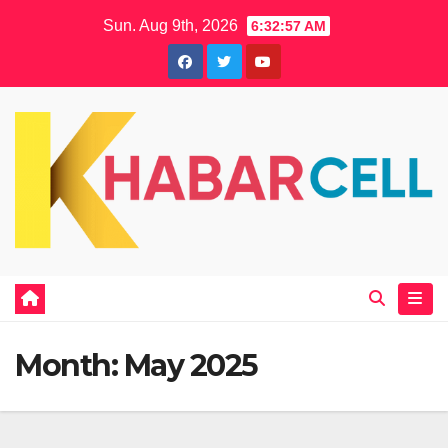
Skip
Sun. Aug 9th, 2026
6:32:58 AM
to
content
Month:
May 2025