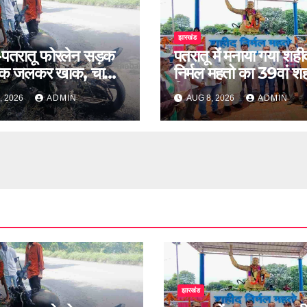
झारखंड
-पतरातू फोरलेन सड़क
पतरातू में मनाया गया शही
इक जलकर खाक, चालक
निर्मल महतो का 39वां श
दिवस
, 2026
ADMIN
AUG 8, 2026
ADMIN
झारखंड