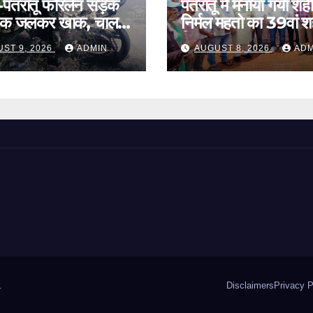
़-पतरातू फोरलेन सड़क
पतरातू में मनाया गया शह
ाइक जलकर खाक, चालक
निर्मल महतो का 39वां 
दिवस
ST 9, 2026
ADMIN
AUGUST 8, 2026
ADM
.
Disclaimers
Privacy P