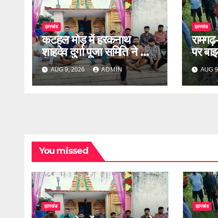
झारखंड
झारखंड
कटहल मोड़ में हरकनाथ
रामगढ़
शाहदेव दुर्गा पूजा समिति ने की
पर बा
बैठक
लापता
AUG 9, 2026
ADMIN
AUG 9
You missed
झारखंड
झारखंड