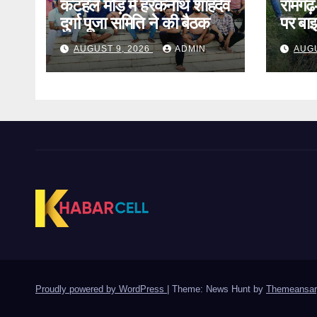
कटहल मोड़ में हरकनाथ शाहदेव
रामगढ
दुर्गा पूजा समिति ने की बैठक
पर ब
लापता
AUGUST 9, 2026
ADMIN
AUGU
Proudly powered by WordPress
|
Theme: News Hunt by
Themeansar