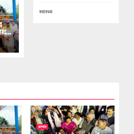
स्वास्थ्य
द
हादत
झारखंड