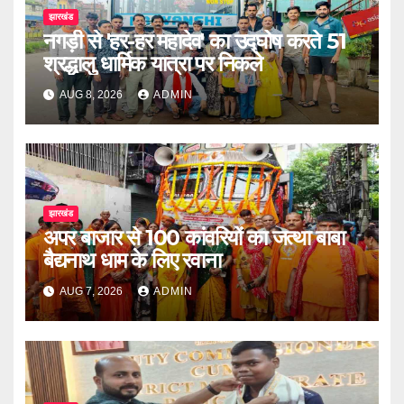
झारखंड
नगड़ी से 'हर-हर महादेव' का उद्घोष करते 51
श्रद्धालु धार्मिक यात्रा पर निकले
AUG 8, 2026
ADMIN
झारखंड
अपर बाजार से 100 कांवरियों का जत्था बाबा
बैद्यनाथ धाम के लिए रवाना
AUG 7, 2026
ADMIN