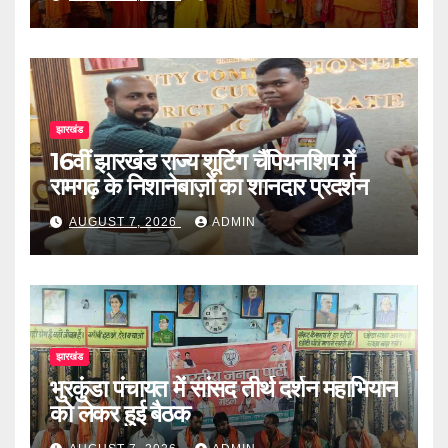
झारखंड
16वीं झारखंड राज्य शूटिंग चैंपियनशिप में
रामगढ़ के निशानेबाज़ों का शानदार प्रदर्शन
AUGUST 7, 2026
ADMIN
झारखंड
भुरकुंडा पंचायत में सांसद तीर्थ दर्शन महाभियान
को लेकर हुई बैठक