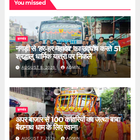
You missed
झारखंड
नगड़ी से 'हर-हर महादेव' का उद्घोष करते 51
श्रद्धालु धार्मिक यात्रा पर निकले
AUGUST 8, 2026
ADMIN
झारखंड
अपर बाजार से 100 कांवरियों का जत्था बाबा
बैद्यनाथ धाम के लिए रवाना
AUGUST 7, 2026
ADMIN