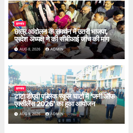
झारखंड
छात्र आंदोलन के समर्थन में उतरी भाजपा,
प्रदेश अध्यक्ष ने की सीबीआई जांच की मांग
AUG 8, 2026
ADMIN
झारखंड
टाटा डीएवी पब्लिक स्कूल घाटो में ‘जर्नी ऑफ
एक्सीलेंस 2026’ का हुआ आयोजन
AUG 8, 2026
ADMIN