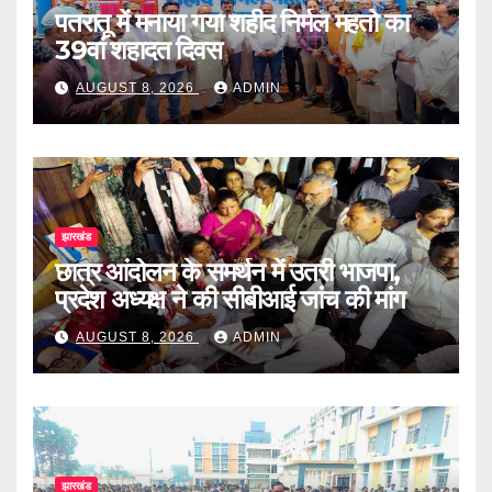
पतरातू में मनाया गया शहीद निर्मल महतो का
39वां शहादत दिवस
AUGUST 8, 2026
ADMIN
झारखंड
छात्र आंदोलन के समर्थन में उतरी भाजपा,
प्रदेश अध्यक्ष ने की सीबीआई जांच की मांग
AUGUST 8, 2026
ADMIN
झारखंड