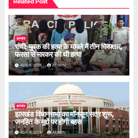
Related Post
झारखंड
रांची: युवक की हत्या के मामले में तीन गिरफ्तार,
फरसा से मारकर की थी हत्या
AUG 6, 2026
ADMIN
झारखंड
झारखंड विधानसभा का मॉनसून सत्र शुरू,
जनहित के मुद्दों पर होगी बहस
AUG 6, 2026
ADMIN