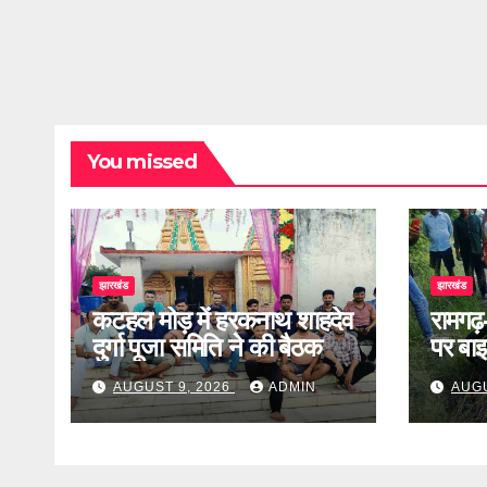
You missed
झारखंड
झारखंड
कटहल मोड़ में हरकनाथ शाहदेव
रामगढ
दुर्गा पूजा समिति ने की बैठक
पर ब
लापता
AUGUST 9, 2026
ADMIN
AUGU