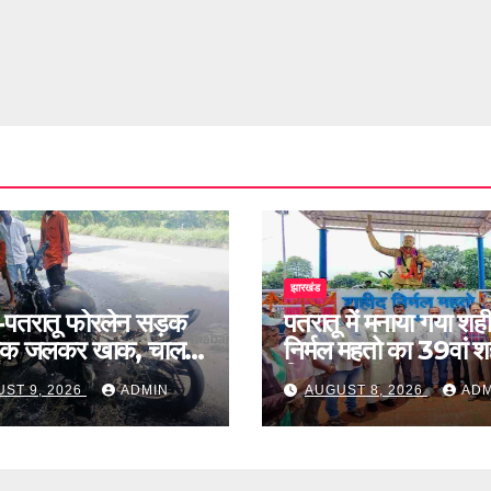
झारखंड
़-पतरातू फोरलेन सड़क
पतरातू में मनाया गया शह
ाइक जलकर खाक, चालक
निर्मल महतो का 39वां 
दिवस
ST 9, 2026
ADMIN
AUGUST 8, 2026
ADM