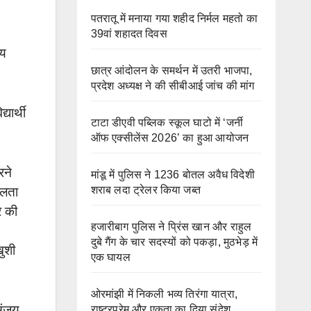
पतरातू में मनाया गया शहीद निर्मल महतो का
39वां शहादत दिवस
्य
छात्र आंदोलन के समर्थन में उतरी भाजपा,
प्रदेश अध्यक्ष ने की सीबीआई जांच की मांग
यार्थी
टाटा डीएवी पब्लिक स्कूल घाटो में ‘जर्नी
ऑफ एक्सीलेंस 2026’ का हुआ आयोजन
रने
मांडू में पुलिस ने 1236 बोतल अवैध विदेशी
शराब लदा ट्रेलर किया जब्त
चलता
र की
हजारीबाग पुलिस ने प्रिंस खान और राहुल
दुबे गैंग के चार सदस्यों को पकड़ा, मुठभेड़ में
खुशी
एक घायल
ओरमांझी में निकली भव्य तिरंगा यात्रा,
 संजय
राष्ट्रप्रेम और एकता का दिया संदेश