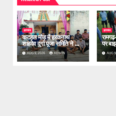
झारखंड
झारखंड
कटहल मोड़ में हरकनाथ
रामगढ़
शाहदेव दुर्गा पूजा समिति ने की
पर बा
बैठक
लापता
AUG 9, 2026
ADMIN
AUG 9