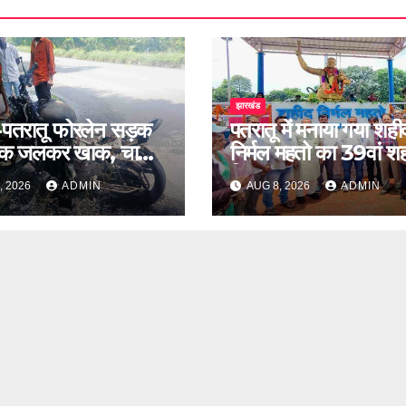
झारखंड
-पतरातू फोरलेन सड़क
पतरातू में मनाया गया शही
इक जलकर खाक, चालक
निर्मल महतो का 39वां श
दिवस
, 2026
ADMIN
AUG 8, 2026
ADMIN