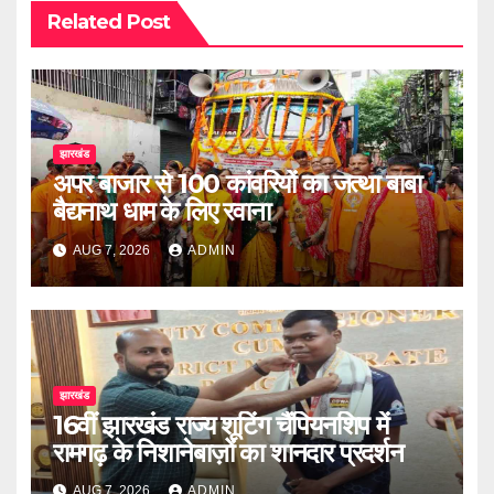
Related Post
झारखंड
अपर बाजार से 100 कांवरियों का जत्था बाबा
बैद्यनाथ धाम के लिए रवाना
AUG 7, 2026
ADMIN
झारखंड
16वीं झारखंड राज्य शूटिंग चैंपियनशिप में
रामगढ़ के निशानेबाज़ों का शानदार प्रदर्शन
AUG 7, 2026
ADMIN