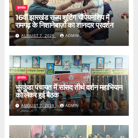
झारखंड
16वीं झारखंड राज्य शूटिंग चैंपियनशिप में
रामगढ़ के निशानेबाज़ों का शानदार प्रदर्शन
AUGUST 7, 2026
ADMIN
झारखंड
भुरकुंडा पंचायत में सांसद तीर्थ दर्शन महाभियान
को लेकर हुई बैठक
AUGUST 7, 2026
ADMIN