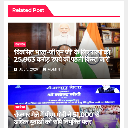
Related Post
देश-विदेश
'विकसित भारत-जी राम जी’ के लिए राज्यों को
25,863 करोड़ रुपये की पहली किस्त जारी
JUL 5, 2026
ADMIN
देश-विदेश
रोजगार मेले में पीएम मोदी ने 51,000 से
अधिक युवाओं को सौंपे नियुक्ति पत्र