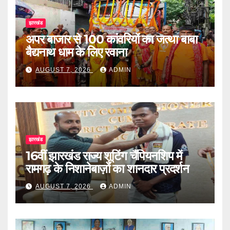
झारखंड
अपर बाजार से 100 कांवरियों का जत्था बाबा
बैद्यनाथ धाम के लिए रवाना
AUGUST 7, 2026
ADMIN
झारखंड
16वीं झारखंड राज्य शूटिंग चैंपियनशिप में
रामगढ़ के निशानेबाज़ों का शानदार प्रदर्शन
AUGUST 7, 2026
ADMIN