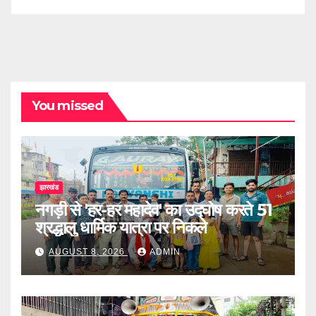
You missed
झारखंड
नगड़ी से 'हर-हर महादेव' का उद्घोष करते 51
श्रद्धालु धार्मिक यात्रा पर निकले
AUGUST 8, 2026
ADMIN