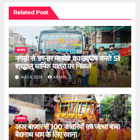
Related Post
झारखंड
नगड़ी से 'हर-हर महादेव' का उद्घोष करते 51
श्रद्धालु धार्मिक यात्रा पर निकले
AUG 8, 2026
ADMIN
झारखंड
अपर बाजार से 100 कांवरियों का जत्था बाबा
बैद्यनाथ धाम के लिए रवाना