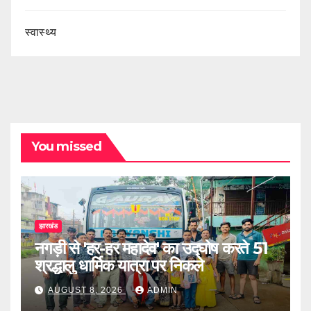
स्वास्थ्य
You missed
झारखंड
नगड़ी से 'हर-हर महादेव' का उद्घोष करते 51
श्रद्धालु धार्मिक यात्रा पर निकले
AUGUST 8, 2026
ADMIN