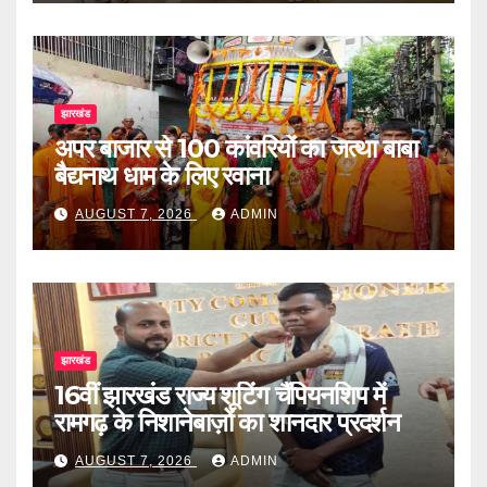
झारखंड
अपर बाजार से 100 कांवरियों का जत्था बाबा
बैद्यनाथ धाम के लिए रवाना
AUGUST 7, 2026
ADMIN
झारखंड
16वीं झारखंड राज्य शूटिंग चैंपियनशिप में
रामगढ़ के निशानेबाज़ों का शानदार प्रदर्शन
AUGUST 7, 2026
ADMIN