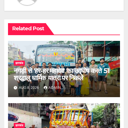
Related Post
झारखंड
नगड़ी से 'हर-हर महादेव' का उद्घोष करते 51
श्रद्धालु धार्मिक यात्रा पर निकले
AUG 8, 2026
ADMIN
झारखंड