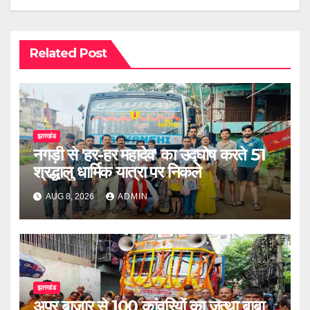
Related Post
झारखंड
नगड़ी से 'हर-हर महादेव' का उद्घोष करते 51
श्रद्धालु धार्मिक यात्रा पर निकले
AUG 8, 2026
ADMIN
झारखंड
अपर बाजार से 100 कांवरियों का जत्था बाबा