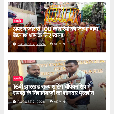
झारखंड
अपर बाजार से 100 कांवरियों का जत्था बाबा
बैद्यनाथ धाम के लिए रवाना
AUGUST 7, 2026
ADMIN
झारखंड
16वीं झारखंड राज्य शूटिंग चैंपियनशिप में
रामगढ़ के निशानेबाज़ों का शानदार प्रदर्शन
AUGUST 7, 2026
ADMIN