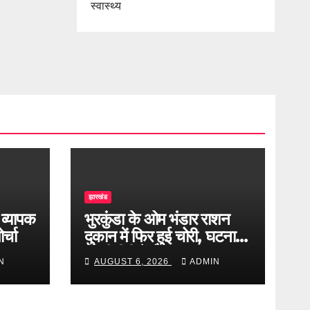
स्वास्थ्य
झारखंड
 व्यापक
भुरकुंडा के ओम भंडार राशन
र्चा
दुकान में फिर हुई चोरी, घटना
सीसीटीवी में कैद
N
AUGUST 6, 2026
ADMIN