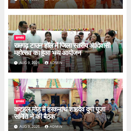
झारखंड
रामगढ़ टाउन हॉल में जिला स्तरीय आदिवासी
महोत्सव का हुआ भव्य आयोजन
AUG 9, 2026
ADMIN
झारखंड
कटहल मोड़ में हरकनाथ शाहदेव दुर्गा पूजा
समिति ने की बैठक
AUG 9, 2026
ADMIN