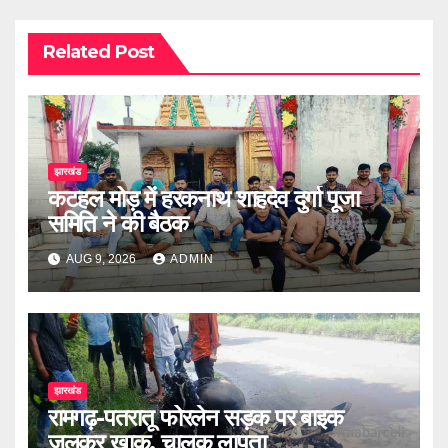
Related Post
झारखंड
कटहल मोड़ में हरकनाथ शाहदेव दुर्गा पूजा
समिति ने की बैठक
AUG 9, 2026
ADMIN
झारखंड
रामगढ़-पतरातू फोरलेन सड़क पर बाइक
जलकर खाक, चालक लापता