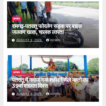
झारखंड
रामगढ़-पतरातू फोरलेन सड़क पर बाइक
जलकर खाक, चालक लापता
AUGUST 9, 2026
ADMIN
झारखंड
पतरातू में मनाया गया शहीद निर्मल महतो का
39वां शहादत दिवस
AUGUST 8, 2026
ADMIN