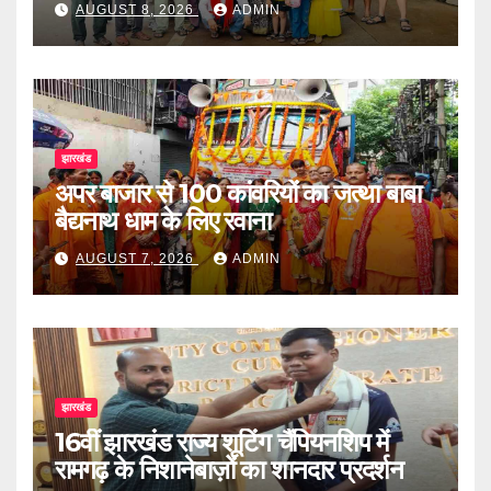
AUGUST 8, 2026
ADMIN
झारखंड
अपर बाजार से 100 कांवरियों का जत्था बाबा
बैद्यनाथ धाम के लिए रवाना
AUGUST 7, 2026
ADMIN
झारखंड
16वीं झारखंड राज्य शूटिंग चैंपियनशिप में
रामगढ़ के निशानेबाज़ों का शानदार प्रदर्शन