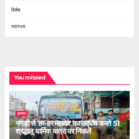
विशेष
स्वास्थ्य
You missed
झारखंड
नगड़ी से 'हर-हर महादेव' का उद्घोष करते 51
श्रद्धालु धार्मिक यात्रा पर निकले