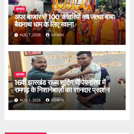
झारखंड
अपर बाजार से 100 कांवरियों का जत्था बाबा
बैद्यनाथ धाम के लिए रवाना
AUG 7, 2026
ADMIN
झारखंड
16वीं झारखंड राज्य शूटिंग चैंपियनशिप में
रामगढ़ के निशानेबाज़ों का शानदार प्रदर्शन
AUG 7, 2026
ADMIN