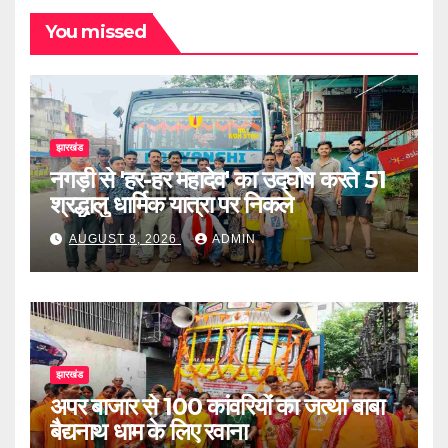
You missed
झारखंड
नगड़ी से 'हर-हर महादेव' का उद्घोष करते 51
श्रद्धालु धार्मिक यात्रा पर निकले
AUGUST 8, 2026
ADMIN
झारखंड
अपर बाजार से 100 कांवरियों का जत्था बाबा
बैद्यनाथ धाम के लिए रवाना