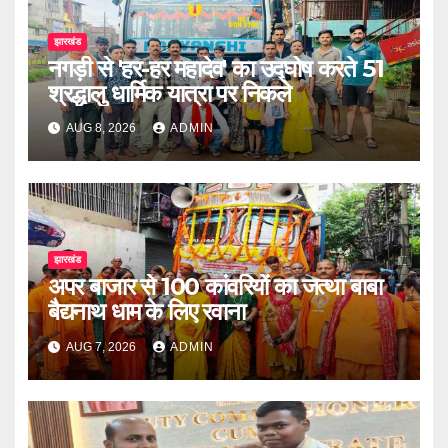
झारखंड
नगड़ी से 'हर-हर महादेव' का उद्घोष करते 51
श्रद्धालु धार्मिक यात्रा पर निकले
AUG 8, 2026
ADMIN
झारखंड
अपर बाजार से 100 कांवरियों का जत्था बाबा
बैद्यनाथ धाम के लिए रवाना
AUG 7, 2026
ADMIN