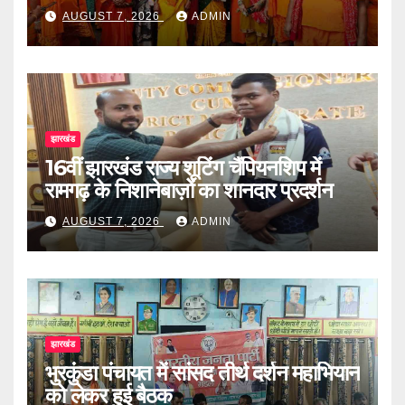
AUGUST 7, 2026
ADMIN
झारखंड
16वीं झारखंड राज्य शूटिंग चैंपियनशिप में
रामगढ़ के निशानेबाज़ों का शानदार प्रदर्शन
AUGUST 7, 2026
ADMIN
झारखंड
भुरकुंडा पंचायत में सांसद तीर्थ दर्शन महाभियान
को लेकर हुई बैठक