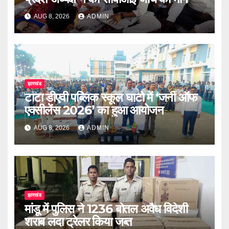
AUG 8, 2026
ADMIN
झारखंड
टाटा डीएवी पब्लिक स्कूल घाटो में ‘जर्नी ऑफ
एक्सीलेंस 2026’ का हुआ आयोजन
AUG 8, 2026
ADMIN
झारखंड
मांडू में पुलिस ने 1236 बोतल अवैध विदेशी
शराब लदा ट्रेलर किया जब्त