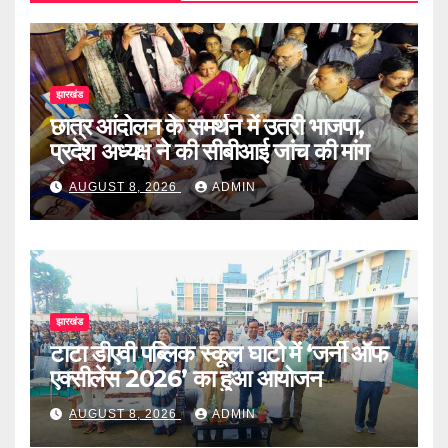
झारखंड
छात्र आंदोलन के समर्थन में उतरी भाजपा,
प्रदेश अध्यक्ष ने की सीबीआई जांच की मांग
AUGUST 8, 2026
ADMIN
झारखंड
टाटा डीएवी पब्लिक स्कूल घाटो में ‘जर्नी ऑफ
एक्सीलेंस 2026’ का हुआ आयोजन
AUGUST 8, 2026
ADMIN