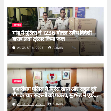
झारखंड
मांडू में पुलिस ने 1236 बोतल अवैध विदेशी
शराब लदा ट्रेलर किया जब्त
AUGUST 8, 2026
ADMIN
झारखंड
हजारीबाग पुलिस ने प्रिंस खान और राहुल दुबे
गैंग के चार सदस्यों को पकड़ा, मुठभेड़ में एक
घायल
AUGUST 8, 2026
ADMIN