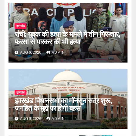
झारखंड
रांची: युवक की हत्या के मामले में तीन गिरफ्तार,
फरसा से मारकर की थी हत्या
AUG 6, 2026
ADMIN
झारखंड
झारखंड विधानसभा का मॉनसून सत्र शुरू,
जनहित के मुद्दों पर होगी बहस
AUG 6, 2026
ADMIN