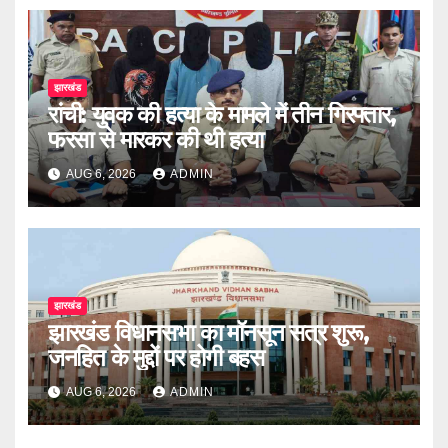
झारखंड
रांची: युवक की हत्या के मामले में तीन गिरफ्तार,
फरसा से मारकर की थी हत्या
AUG 6, 2026
ADMIN
झारखंड
झारखंड विधानसभा का मॉनसून सत्र शुरू,
जनहित के मुद्दों पर होगी बहस
AUG 6, 2026
ADMIN