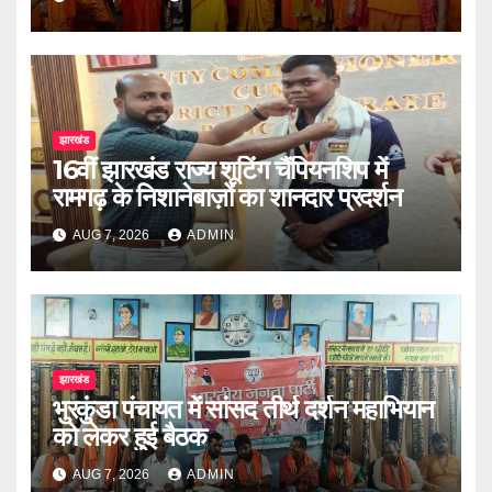
झारखंड
16वीं झारखंड राज्य शूटिंग चैंपियनशिप में
रामगढ़ के निशानेबाज़ों का शानदार प्रदर्शन
AUG 7, 2026
ADMIN
झारखंड
भुरकुंडा पंचायत में सांसद तीर्थ दर्शन महाभियान
को लेकर हुई बैठक
AUG 7, 2026
ADMIN