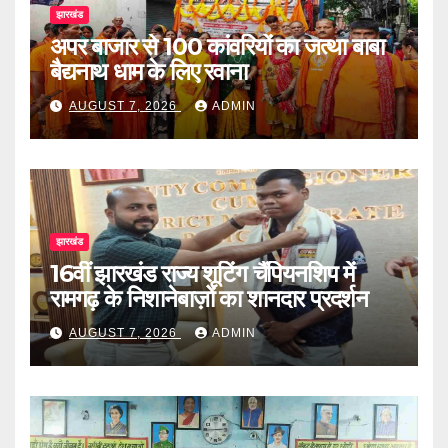
झारखंड
अपर बाजार से 100 कांवरियों का जत्था बाबा
बैद्यनाथ धाम के लिए रवाना
AUGUST 7, 2026
ADMIN
झारखंड
16वीं झारखंड राज्य शूटिंग चैंपियनशिप में
रामगढ़ के निशानेबाज़ों का शानदार प्रदर्शन
AUGUST 7, 2026
ADMIN