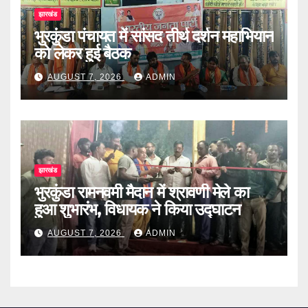
झारखंड
भुरकुंडा पंचायत में सांसद तीर्थ दर्शन महाभियान
को लेकर हुई बैठक
AUGUST 7, 2026
ADMIN
झारखंड
भुरकुंडा रामनवमी मैदान में श्रावणी मेले का
हुआ शुभारंभ, विधायक ने किया उद्घाटन
AUGUST 7, 2026
ADMIN