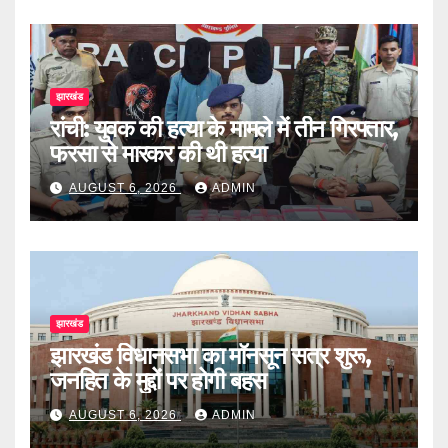
झारखंड
रांची: युवक की हत्या के मामले में तीन गिरफ्तार,
फरसा से मारकर की थी हत्या
AUGUST 6, 2026
ADMIN
झारखंड
झारखंड विधानसभा का मॉनसून सत्र शुरू,
जनहित के मुद्दों पर होगी बहस
AUGUST 6, 2026
ADMIN