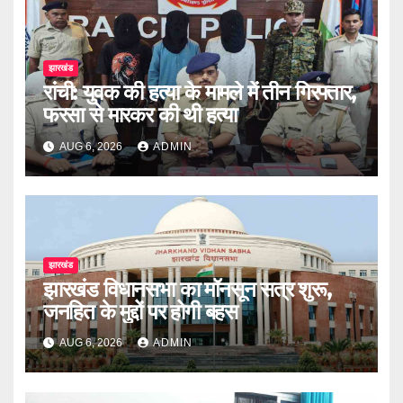
झारखंड
रांची: युवक की हत्या के मामले में तीन गिरफ्तार,
फरसा से मारकर की थी हत्या
AUG 6, 2026
ADMIN
झारखंड
झारखंड विधानसभा का मॉनसून सत्र शुरू,
जनहित के मुद्दों पर होगी बहस
AUG 6, 2026
ADMIN