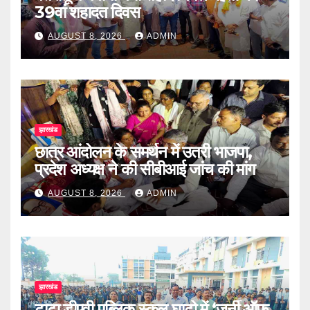
39वां शहादत दिवस
AUGUST 8, 2026
ADMIN
झारखंड
छात्र आंदोलन के समर्थन में उतरी भाजपा,
प्रदेश अध्यक्ष ने की सीबीआई जांच की मांग
AUGUST 8, 2026
ADMIN
झारखंड
टाटा डीएवी पब्लिक स्कूल घाटो में ‘जर्नी ऑफ