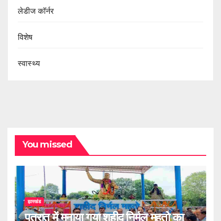
लेडीज कॉर्नर
विशेष
स्वास्थ्य
You missed
झारखंड
पतरातू में मनाया गया शहीद निर्मल महतो का