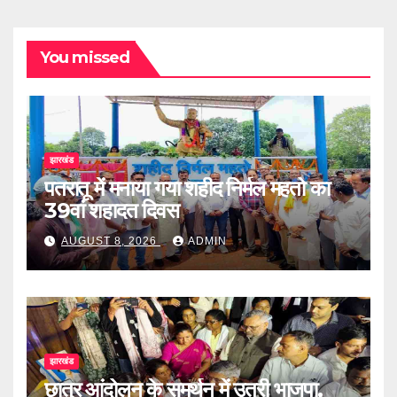
You missed
झारखंड
पतरातू में मनाया गया शहीद निर्मल महतो का
39वां शहादत दिवस
AUGUST 8, 2026
ADMIN
झारखंड
छात्र आंदोलन के समर्थन में उतरी भाजपा,