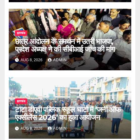
झारखंड
छात्र आंदोलन के समर्थन में उतरी भाजपा,
प्रदेश अध्यक्ष ने की सीबीआई जांच की मांग
AUG 8, 2026
ADMIN
झारखंड
टाटा डीएवी पब्लिक स्कूल घाटो में ‘जर्नी ऑफ
एक्सीलेंस 2026’ का हुआ आयोजन
AUG 8, 2026
ADMIN