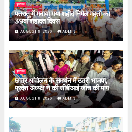
झारखंड
पतरातू में मनाया गया शहीद निर्मल महतो का
39वां शहादत दिवस
AUGUST 8, 2026
ADMIN
झारखंड
छात्र आंदोलन के समर्थन में उतरी भाजपा,
प्रदेश अध्यक्ष ने की सीबीआई जांच की मांग
AUGUST 8, 2026
ADMIN