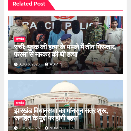
Related Post
झारखंड
रांची: युवक की हत्या के मामले में तीन गिरफ्तार,
फरसा से मारकर की थी हत्या
AUG 6, 2026
ADMIN
झारखंड
झारखंड विधानसभा का मॉनसून सत्र शुरू,
जनहित के मुद्दों पर होगी बहस
AUG 6, 2026
ADMIN