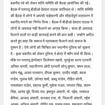
बकरीद पर्व को लेकर शांति समिति की बैठक आयोजित की गई।
बैठक में पतरातू बीडीओ देवदत्त पाठक उपस्थित थे। शांति समिति
की बैठक में लोगो ने आपसी भाईचारगी और सौहार्दपूर्ण वातावरण में
बकरीद मनाने का निर्णय लिया। बैठक में बीडीओ देवदत्त पाठक ने
लोगों से अफवाह नहीं फैलाने का अग्रह किया। साथ ही अफवाह
फैलाने वालों पर कड़ी कारवाई करने की बात कही। उन्होंने अपील
करते हुए कहा कि समाज में भ्रामकता फैलाने वाले समाज के
दुश्मन है। ऐसे लोगों को चिन्हित कर स्थानीय पुलिस को सूचना
दें। इधर बकरीद को लेकर पुलिस ने क्षेत्र में फ्लैग मार्च भी किया।
मौके पर पतरातू इंस्पेक्टर लिलेश्वर महतो, भुरकुंडा थाना प्रभारी
अजित भारती, भदानीनगर ओपी प्रभारी सोनू कुमार, चमन लाल,
दर्शन गंझू, अजय पासवान, दीपक कुमार, प्रदीप मांझी, ब्यास
पांडेय, गुलाब देवी, उपेन्द्र शर्मा, डब्लू पांडेय, रोहित सोनी,
रामाशंकर पांडेय, दशरथ कुर्मी, मुकेश राउत, जगतार सिंह, संतन
सिंह, आनंद दूबे, विजय राम, इमामुल अंसारी, मो. रईस, रामफल
बेदिया, आजाद अंसारी, सज्जाद रजा, मो. जिलानी अंसारी, रईस
आलम, अजिज अंसारी, गोविंद राम, गुलाम रसुल, शहजादा तालिम,