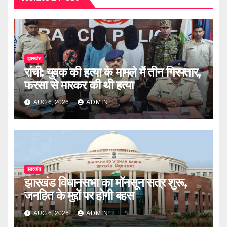
झारखंड
रांची: युवक की हत्या के मामले में तीन गिरफ्तार,
फरसा से मारकर की थी हत्या
AUG 6, 2026
ADMIN
झारखंड
झारखंड विधानसभा का मॉनसून सत्र शुरू,
जनहित के मुद्दों पर होगी बहस
AUG 6, 2026
ADMIN