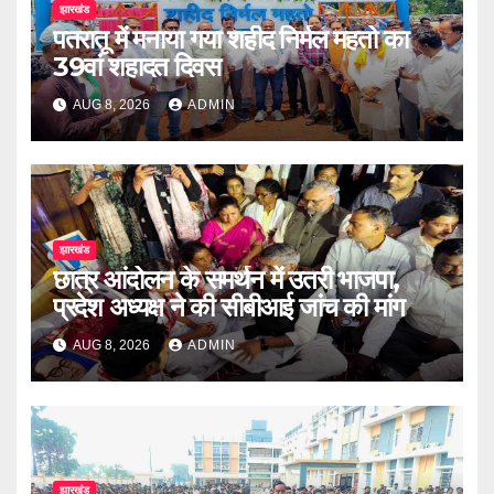
झारखंड
पतरातू में मनाया गया शहीद निर्मल महतो का
39वां शहादत दिवस
AUG 8, 2026
ADMIN
झारखंड
छात्र आंदोलन के समर्थन में उतरी भाजपा,
प्रदेश अध्यक्ष ने की सीबीआई जांच की मांग
AUG 8, 2026
ADMIN
झारखंड