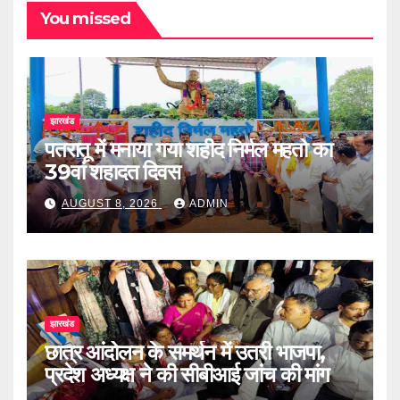
You missed
झारखंड
पतरातू में मनाया गया शहीद निर्मल महतो का
39वां शहादत दिवस
AUGUST 8, 2026
ADMIN
झारखंड
छात्र आंदोलन के समर्थन में उतरी भाजपा,
प्रदेश अध्यक्ष ने की सीबीआई जांच की मांग