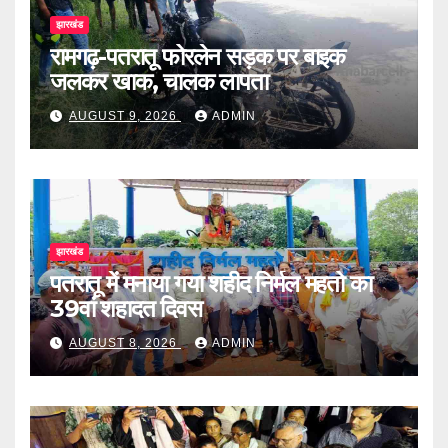
झारखंड
रामगढ़-पतरातू फोरलेन सड़क पर बाइक
जलकर खाक, चालक लापता
AUGUST 9, 2026
ADMIN
झारखंड
पतरातू में मनाया गया शहीद निर्मल महतो का
39वां शहादत दिवस
AUGUST 8, 2026
ADMIN