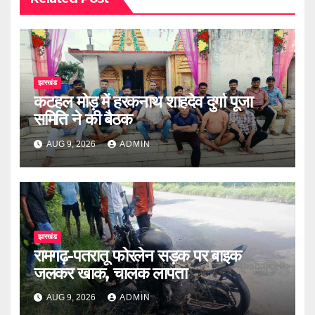
झारखंड
कटहल मोड़ में हरकनाथ शाहदेव दुर्गा पूजा
समिति ने की बैठक
AUG 9, 2026
ADMIN
झारखंड
रामगढ़-पतरातू फोरलेन सड़क पर बाइक
जलकर खाक, चालक लापता
AUG 9, 2026
ADMIN