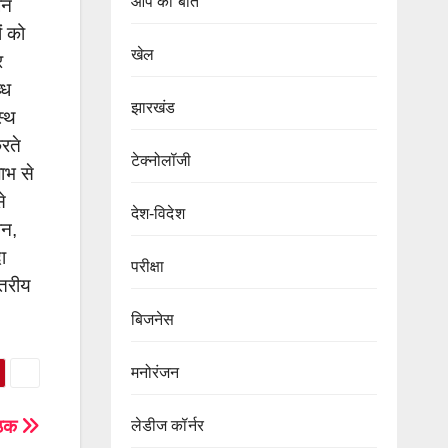
आप की बात
जन
ं को
खेल
र
्ध
झारखंड
स्थ
करते
टेक्नोलॉजी
ाभ से
े
देश-विदेश
शन,
ा
परीक्षा
्तरीय
बिजनेस
मनोरंजन
बैठक
लेडीज कॉर्नर