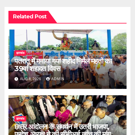
Related Post
झारखंड
पतरातू में मनाया गया शहीद निर्मल महतो का
39वां शहादत दिवस
AUG 8, 2026
ADMIN
झारखंड
छात्र आंदोलन के समर्थन में उतरी भाजपा,
प्रदेश अध्यक्ष ने की सीबीआई जांच की मांग