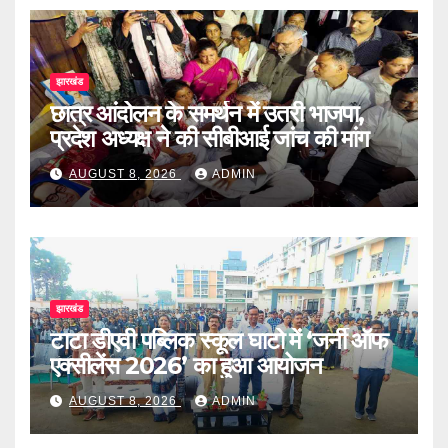
झारखंड
छात्र आंदोलन के समर्थन में उतरी भाजपा,
प्रदेश अध्यक्ष ने की सीबीआई जांच की मांग
AUGUST 8, 2026
ADMIN
झारखंड
टाटा डीएवी पब्लिक स्कूल घाटो में ‘जर्नी ऑफ
एक्सीलेंस 2026’ का हुआ आयोजन
AUGUST 8, 2026
ADMIN