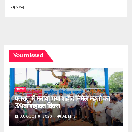
स्वास्थ्य
You missed
झारखंड
पतरातू में मनाया गया शहीद निर्मल महतो का
39वां शहादत दिवस
AUGUST 8, 2026
ADMIN