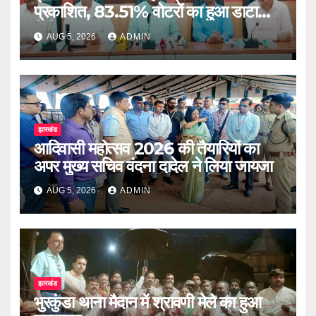
प्रकाशित, 83.51% वोटरों का हुआ डाटा
डिजिटाइज
AUG 5, 2026
ADMIN
झारखंड
आदिवासी महोत्सव 2026 की तैयारियों का
अपर मुख्य सचिव वंदना दादेल ने लिया जायजा
AUG 5, 2026
ADMIN
झारखंड
भुरकुंडा थाना मैदान में श्रावणी मेले का हुआ