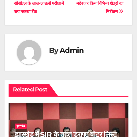
सीसीएल के लाल-लाडली परीक्षा में
मद्देनजर किया विभिन्न क्षेत्रों का
navigation
पाया सातवा रैंक
निरीक्षण
By
Admin
Related Post
झारखंड
झारखंड में SIR के तहत ड्राफ्ट वोटर लिस्ट