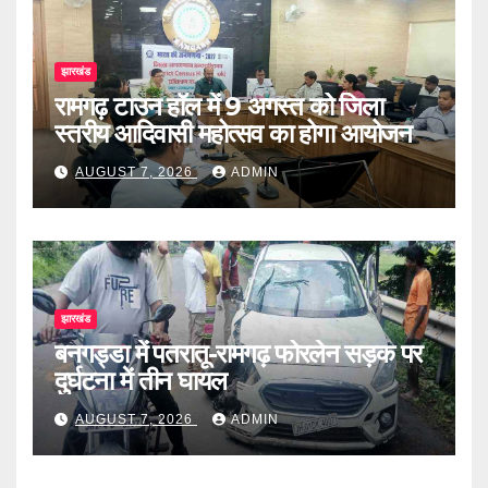
झारखंड
रामगढ़ टाउन हॉल में 9 अगस्त को जिला
स्तरीय आदिवासी महोत्सव का होगा आयोजन
AUGUST 7, 2026
ADMIN
झारखंड
बनगड्डा में पतरातू-रामगढ़ फोरलेन सड़क पर
दुर्घटना में तीन घायल
AUGUST 7, 2026
ADMIN