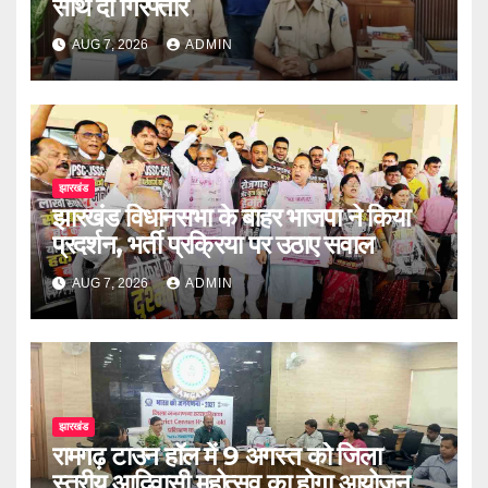
साथ दो गिरफ्तार
AUG 7, 2026
ADMIN
झारखंड
झारखंड विधानसभा के बाहर भाजपा ने किया
प्रदर्शन, भर्ती प्रक्रिया पर उठाए सवाल
AUG 7, 2026
ADMIN
झारखंड
रामगढ़ टाउन हॉल में 9 अगस्त को जिला
स्तरीय आदिवासी महोत्सव का होगा आयोजन