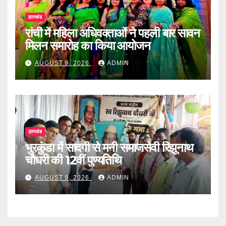
झारखंड
रांची में महिला अधिवक्ताओं ने पहली बार सावन
मिलन समारोह का किया आयोजन
AUGUST 9, 2026
ADMIN
झारखंड
भुरकुंडा में सादगी से मनी समाजसेवी रिझूनाथ
चौधरी की 12वीं पुण्यतिथि
AUGUST 9, 2026
ADMIN