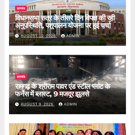
झारखंड
विधानसभा सत्र के तीसरे दिन विपक्ष की रही
अनुपस्थिति, पशुपालन योजना पर हुई चर्चा
AUGUST 10, 2026
ADMIN
झारखंड
रामगढ़ के श्रीराम पावर एंड स्टील प्लांट के
फर्नेस में ब्लास्ट, 9 मजदूर झुलसे
AUGUST 9, 2026
ADMIN