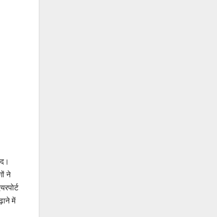
वाद।
ं ने
यरपोर्ट
ने में