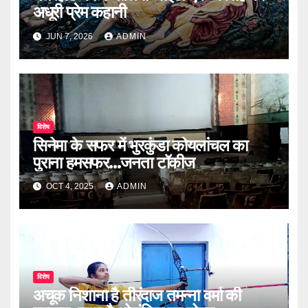
अधूरी प्रेम कहानी
JUN 7, 2026
ADMIN
विशेष
सिनेमा के सफर में भुरकुंडा कोयलांचल का
पुराना हमसफर...जनता टॉकीज
OCT 4, 2025
ADMIN
विशेष
अचूक निशाना है तीरंदाज तमन्ना वर्मा की