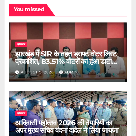
You missed
झारखंड
झारखंड में SIR के तहत ड्राफ्ट वोटर लिस्ट
प्रकाशित, 83.51% वोटरों का हुआ डाटा
डिजिटाइज
AUGUST 5, 2026
ADMIN
झारखंड
आदिवासी महोत्सव 2026 की तैयारियों का
अपर मुख्य सचिव वंदना दादेल ने लिया जायजा