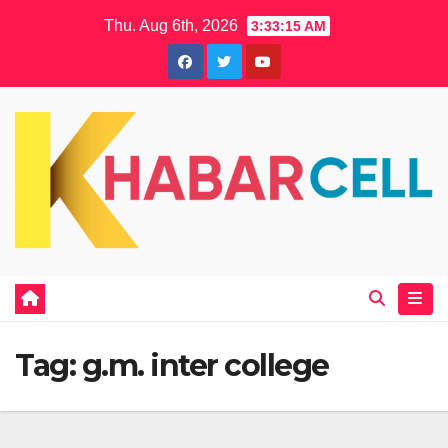
Skip
Thu. Aug 6th, 2026
3:33:15 AM
to
content
Tag:
g.m. inter college