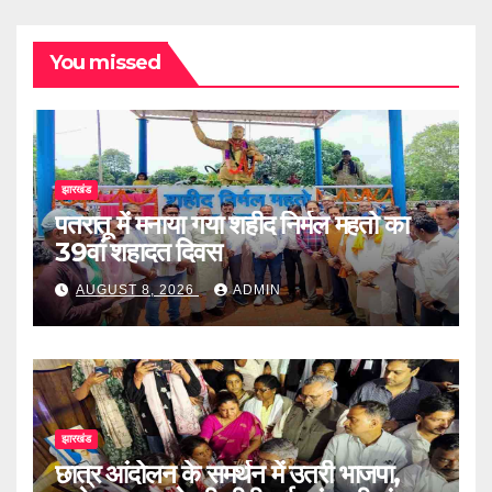
You missed
झारखंड
पतरातू में मनाया गया शहीद निर्मल महतो का
39वां शहादत दिवस
AUGUST 8, 2026
ADMIN
झारखंड
छात्र आंदोलन के समर्थन में उतरी भाजपा,