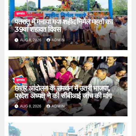
झारखंड
पतरातू में मनाया गया शहीद निर्मल महतो का
39वां शहादत दिवस
AUG 8, 2026
ADMIN
झारखंड
छात्र आंदोलन के समर्थन में उतरी भाजपा,
प्रदेश अध्यक्ष ने की सीबीआई जांच की मांग
AUG 8, 2026
ADMIN