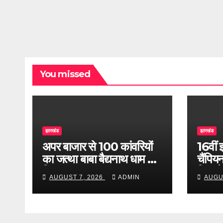
You missed
झारखंड
झारखंड
अपर बाजार से 100 कांवरियों
16वीं 
का जत्था बाबा बैद्यनाथ धाम के
चैंपियन
लिए रवाना
निशाने
AUGUST 7, 2026
ADMIN
AUGU
प्रदर्श