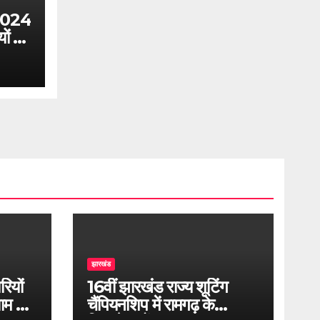
से 2024
ं ने
झारखंड
ियों
16वीं झारखंड राज्य शूटिंग
ाम के
चैंपियनशिप में रामगढ़ के