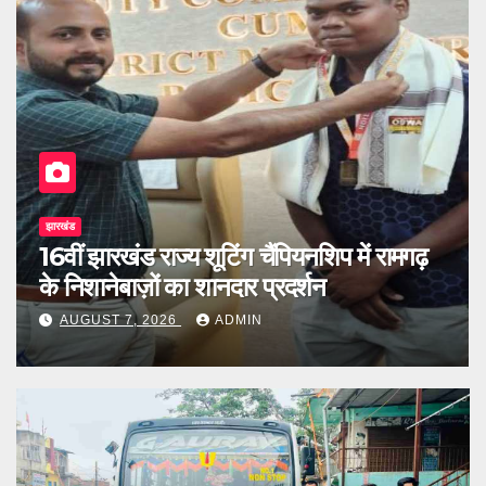
झारखंड
झ
16वीं झारखंड राज्य शूटिंग चैंपियनशिप में रामगढ़
भ
के निशानेबाज़ों का शानदार प्रदर्शन
क
AUGUST 7, 2026
ADMIN