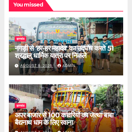
You missed
झारखंड
नगड़ी से 'हर-हर महादेव' का उद्घोष करते 51
श्रद्धालु धार्मिक यात्रा पर निकले
AUGUST 8, 2026
ADMIN
झारखंड
अपर बाजार से 100 कांवरियों का जत्था बाबा
बैद्यनाथ धाम के लिए रवाना