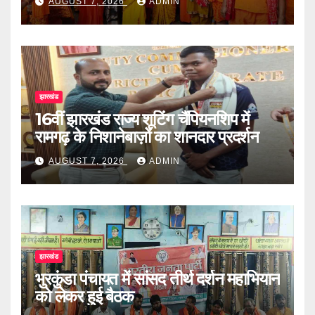
AUGUST 7, 2026
ADMIN
झारखंड
16वीं झारखंड राज्य शूटिंग चैंपियनशिप में
रामगढ़ के निशानेबाज़ों का शानदार प्रदर्शन
AUGUST 7, 2026
ADMIN
झारखंड
भुरकुंडा पंचायत में सांसद तीर्थ दर्शन महाभियान
को लेकर हुई बैठक