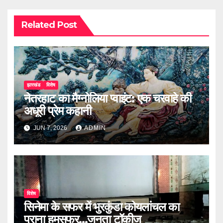
Related Post
झारखंड
विशेष
नेतरहाट का मैग्नोलिया प्वाइंट: एक चरवाहे की
अधूरी प्रेम कहानी
JUN 7, 2026
ADMIN
विशेष
सिनेमा के सफर में भुरकुंडा कोयलांचल का
पुराना हमसफर...जनता टॉकीज