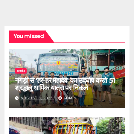
You missed
झारखंड
नगड़ी से 'हर-हर महादेव' का उद्घोष करते 51
श्रद्धालु धार्मिक यात्रा पर निकले
AUGUST 8, 2026
ADMIN