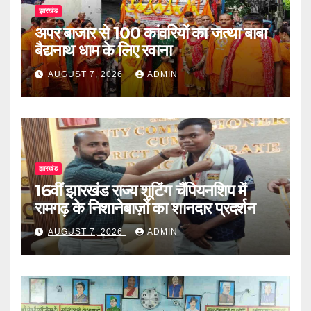
झारखंड
अपर बाजार से 100 कांवरियों का जत्था बाबा
बैद्यनाथ धाम के लिए रवाना
AUGUST 7, 2026
ADMIN
झारखंड
16वीं झारखंड राज्य शूटिंग चैंपियनशिप में
रामगढ़ के निशानेबाज़ों का शानदार प्रदर्शन
AUGUST 7, 2026
ADMIN