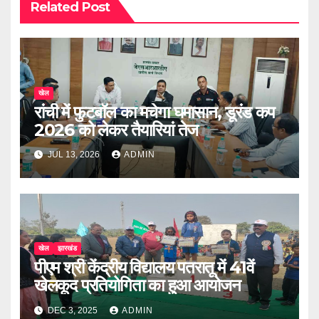
Related Post
खेल
रांची में फुटबॉल का मचेगा घमासान, डूरंड कप
2026 को लेकर तैयारियां तेज
JUL 13, 2026
ADMIN
खेल
झारखंड
पीएम श्री केंद्रीय विद्यालय पतरातू में 41वें
खेलकूद प्रतियोगिता का हुआ आयोजन
DEC 3, 2025
ADMIN