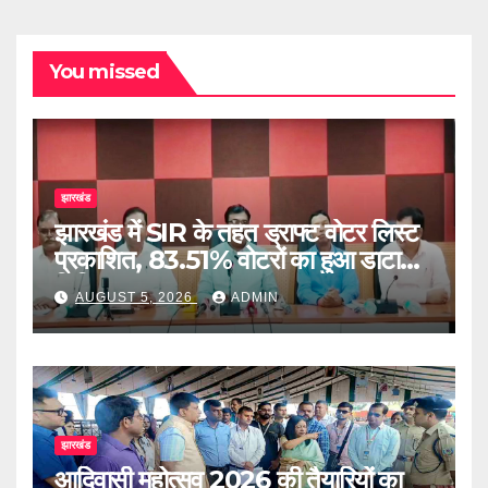
You missed
झारखंड
झारखंड में SIR के तहत ड्राफ्ट वोटर लिस्ट
प्रकाशित, 83.51% वोटरों का हुआ डाटा
डिजिटाइज
AUGUST 5, 2026
ADMIN
झारखंड
आदिवासी महोत्सव 2026 की तैयारियों का