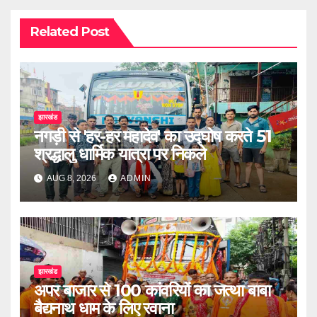
Related Post
झारखंड
नगड़ी से 'हर-हर महादेव' का उद्घोष करते 51
श्रद्धालु धार्मिक यात्रा पर निकले
AUG 8, 2026
ADMIN
झारखंड
अपर बाजार से 100 कांवरियों का जत्था बाबा
बैद्यनाथ धाम के लिए रवाना