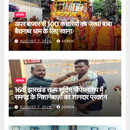
झारखंड
अपर बाजार से 100 कांवरियों का जत्था बाबा
बैद्यनाथ धाम के लिए रवाना
AUGUST 7, 2026
ADMIN
झारखंड
16वीं झारखंड राज्य शूटिंग चैंपियनशिप में
रामगढ़ के निशानेबाज़ों का शानदार प्रदर्शन
AUGUST 7, 2026
ADMIN