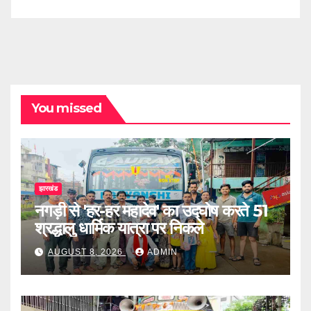
You missed
झारखंड
नगड़ी से 'हर-हर महादेव' का उद्घोष करते 51
श्रद्धालु धार्मिक यात्रा पर निकले
AUGUST 8, 2026
ADMIN